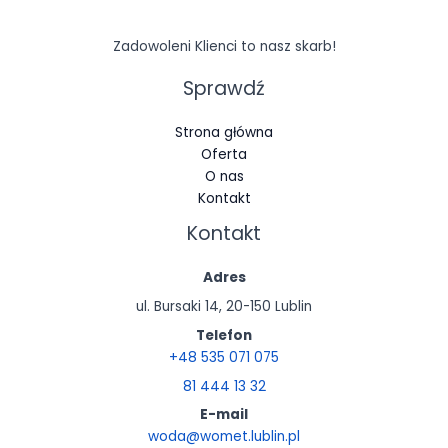
zachowania
podczas
Zadowoleni Klienci to nasz skarb!
odwiedzania naszej
strony, zwiększasz
Sprawdź
szansę na
zobaczenie
Strona główna
spersonalizowanych
Oferta
treści i ofert.
O nas
Kontakt
Kontakt
Adres
ul. Bursaki 14, 20-150 Lublin
Telefon
+48 535 071 075
81 444 13 32
E-mail
woda@womet.lublin.pl