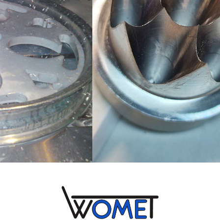
używana.
Doświadczenie
Aby nasza
strona
internetowa
działała jak
najlepiej
podczas
twojego
przejścia na nią.
Jeśli odrzucisz
te pliki cookie,
niektóre funkcje
znikną ze strony
internetowej.
Marketing
Udostępniając swoje
zainteresowania i