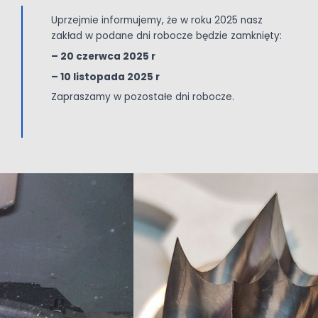
Konieczne
Uprzejmie informujemy, że w roku 2025 nasz
Te pliki cookie
zakład w podane dni robocze będzie zamknięty:
nie są
– 20 czerwca 2025 r
opcjonalne. Są
one potrzebne
– 10 listopada 2025 r
do
Zapraszamy w pozostałe dni robocze.
funkcjonowania
strony
internetowej.
Statystyka
Abyśmy mogli
poprawić
funkcjonalność
i strukturę
strony
internetowej,
na podstawie
tego, jak
strona jest